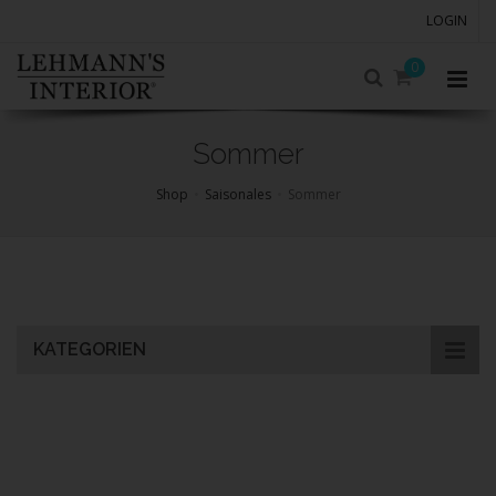
LOGIN
0
Sommer
Shop
Saisonales
Sommer
Skip
to
main
content
KATEGORIEN