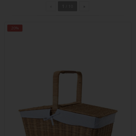
«
1
/ 10
»
20%