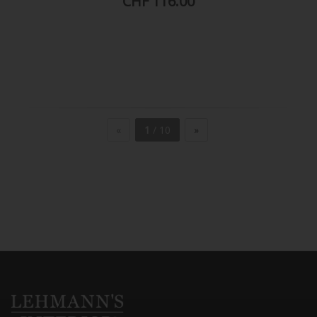
CHF 116.00
«
1
/ 10
»