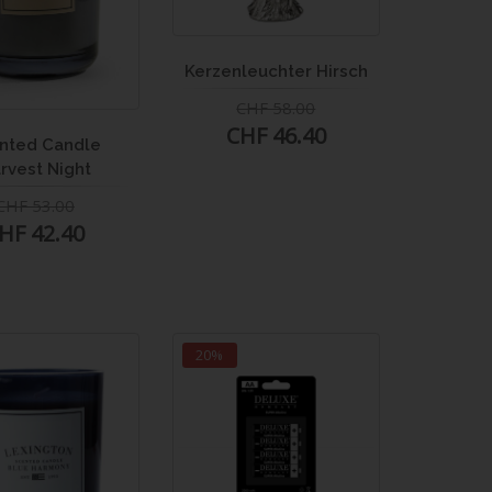
Kerzenleuchter Hirsch
CHF 58.00
CHF 46.40
nted Candle
rvest Night
CHF 53.00
HF 42.40
20%