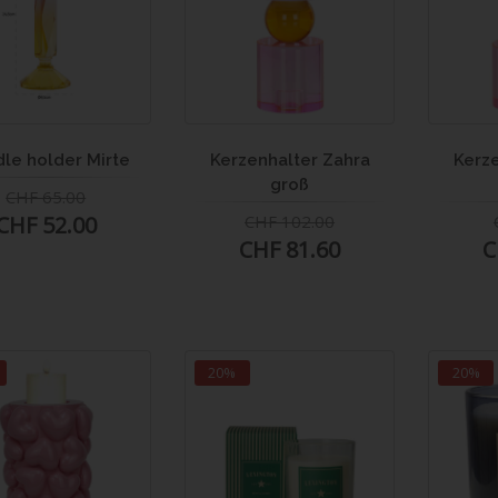
le holder Mirte
Kerzenhalter Zahra
Kerze
groß
CHF 65.00
CHF 52.00
CHF 102.00
CHF 81.60
C
20%
20%