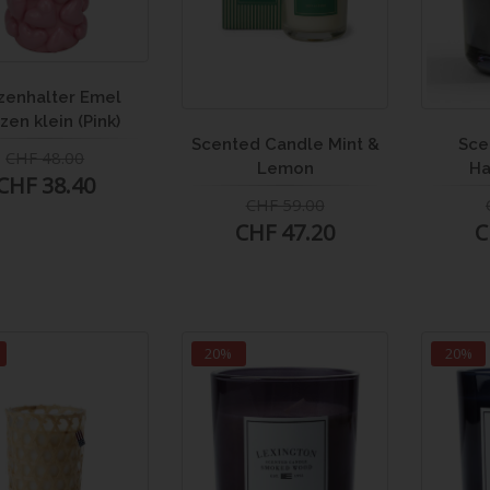
zenhalter Emel
zen klein (Pink)
Scented Candle Mint &
Sce
CHF 48.00
Lemon
Ha
CHF 38.40
CHF 59.00
CHF 47.20
C
20%
20%