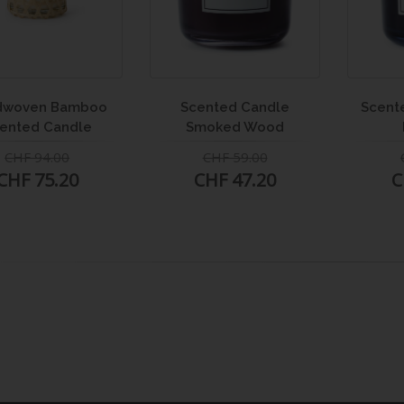
dwoven Bamboo
Scented Candle
Scent
ented Candle
Smoked Wood
CHF 94.00
CHF 59.00
CHF 75.20
CHF 47.20
C