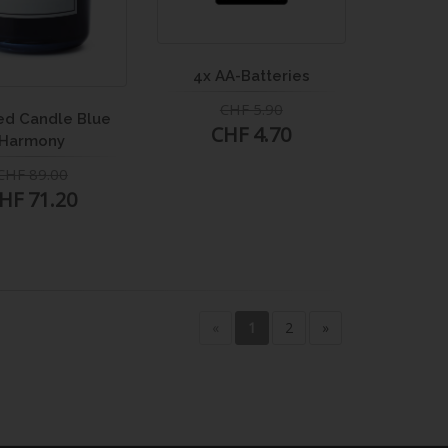
4x AA-Batteries
CHF 5.90
ed Candle Blue
CHF 4.70
Harmony
CHF 89.00
HF 71.20
«
1
2
»