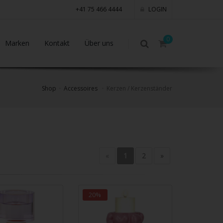
+41 75 466 4444
LOGIN
0
Marken
Kontakt
Über uns
Shop
Accessoires
Kerzen / Kerzenständer
«
1
2
»
20%