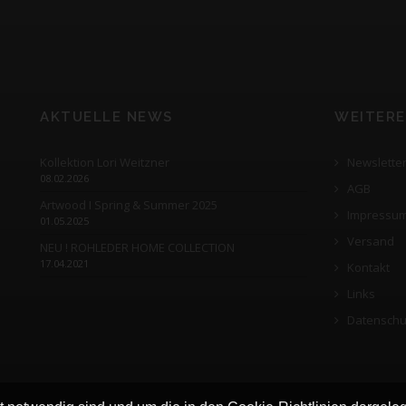
AKTUELLE NEWS
WEITERE
Kollektion Lori Weitzner
Newslette
08.02.2026
AGB
Artwood I Spring & Summer 2025
Impressu
01.05.2025
Versand
NEU ! ROHLEDER HOME COLLECTION
17.04.2021
Kontakt
Links
Datenschu