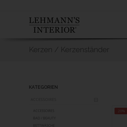
Kerzen / Kerzenständer
Skip
to
main
content
KATEGORIEN
ACCESSOIRES
ACCESSOIRES
20%
BAD / BEAUTY
BETTWÄSCHE