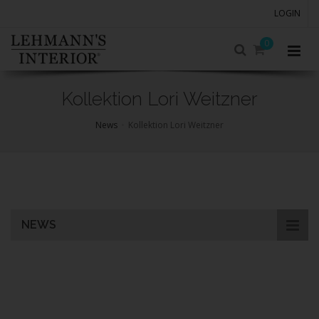
LOGIN
0
Kollektion Lori Weitzner
News
Kollektion Lori Weitzner
Skip
to
main
content
NEWS