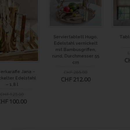
Serviertablett Hugo,
Tabl
Edelstahl vernickelt
mit Bambusgriffen,
C
rund, Durchmesser 55
C
cm
CHF 265.00
erkaraffe Jana –
CHF 212.00
ckelter Edelstahl
– 1,8 l
CHF 125.00
CHF 100.00