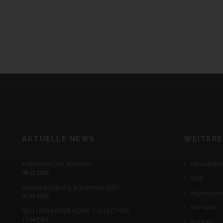
AKTUELLE NEWS
WEITERE
Kollektion Lori Weitzner
Newslette
08.02.2026
AGB
Artwood I Spring & Summer 2025
Impressu
01.05.2025
Versand
NEU ! ROHLEDER HOME COLLECTION
17.04.2021
Kontakt