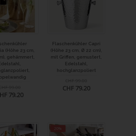
schenkühler
Flaschenkühler Capri
ia (Höhe 23 cm,
(Höhe 23 cm, Ø 22 cm),
m), gehämmert,
mit Griffen, gemustert,
Edelstahl,
Edelstahl,
glanzpoliert,
hochglanzpoliert
ppelwandig
CHF 99.00
CHF 99.00
CHF 79.20
HF 79.20
20%