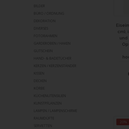
BILDER
BÜRO / ORDNUNG
DEKORATION
Eisei
DIVERSES
cm), 
FOTORAHMEN
und 
GARDEROBEN / HAKEN
Opt
GUTSCHEIN
ho
HAND- & BADETÜCHER
KERZEN / KERZENSTÄNDER
KISSEN
DECKEN
KÖRBE
KÜCHENUTENSILIEN
KUNSTPFLANZEN
LAMPEN / LAMPENSCHIRME
RAUMDÜFTE
20%
SERVIETTEN