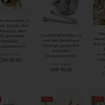
mer Rico (Höhe 21
inkl. Deckel, Sieb
Eiszange, Gold-
Fla
Eiseimer Rico (Höhe 21
ik, gemustert,
Valenc
cm), inkl. Deckel und
Edelstahl,
Ø 22 c
Eiszange, gemustert,
chglanzpoliert
Edelstahl,
CHF 119.00
hoch
hochglanzpoliert
CHF 95.20
do
CHF 119.00
CHF 95.20
C
20%
20%