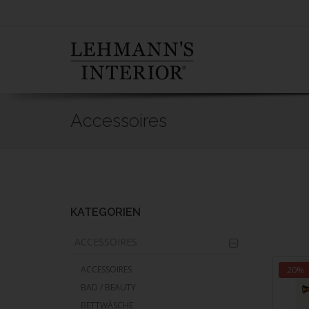
Accessoires
Skip
to
main
content
KATEGORIEN
ACCESSOIRES
ACCESSOIRES
20%
BAD / BEAUTY
BETTWÄSCHE