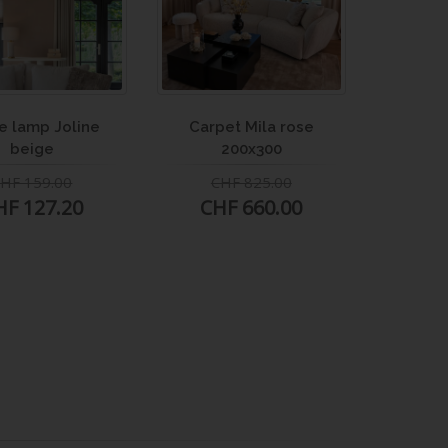
e lamp Joline
Carpet Mila rose
beige
200x300
HF 159.00
CHF 825.00
HF 127.20
CHF 660.00