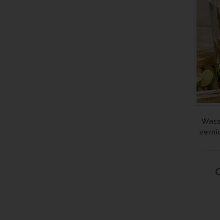
Wass
verni