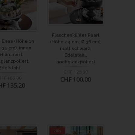
Flaschenkühler Pearl
 Enea (Höhe 19
(Höhe 24 cm, Ø 36 cm),
 34 cm), innen
matt schwarz,
ehämmert,
Edelstahl,
glanzpoliert,
hochglanzpoliert
Edelstahl
CHF 125.00
HF 169.00
CHF 100.00
HF 135.20
20%