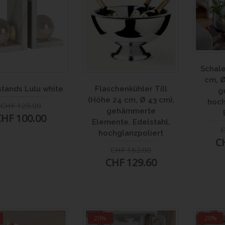
Schale
cm, Ø
tands Lulu white
Flaschenkühler Till
g
(Höhe 24 cm, Ø 43 cm),
hoch
CHF 125.00
gehämmerte
CHF 100.00
Elemente, Edelstahl,
C
hochglanzpoliert
C
CHF 162.00
CHF 129.60
20%
20%