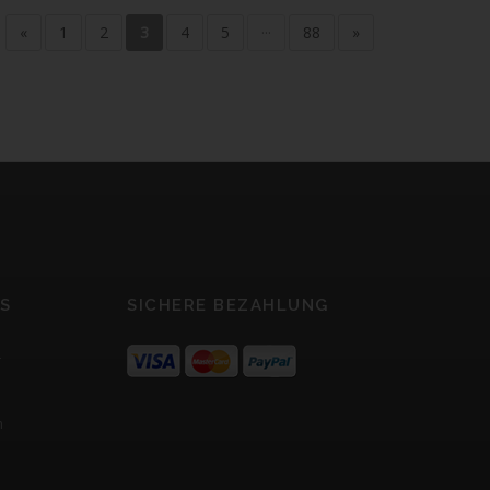
«
1
2
3
4
5
···
88
»
S
SICHERE BEZAHLUNG
r
m