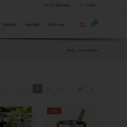
+41 75 466 4444
LOGIN
0
Marken
Kontakt
Über uns
Shop
Accessoires
«
1
2
3
4
5
···
88
»
20%