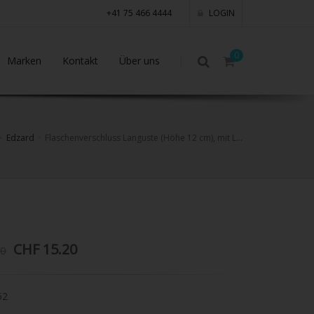
+41 75 466 4444
LOGIN
0
Marken
Kontakt
Über uns
Edzard
Flaschenverschluss Languste (Höhe 12 cm), mit Langusten-Figur, Muranoglas-Art, Handarbeit
CHF 15.20
00
52