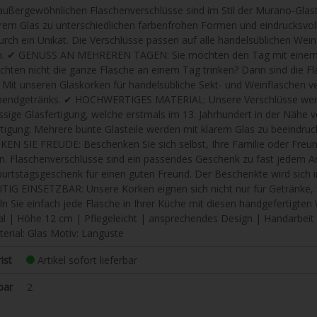
außergewöhnlichen Flaschenverschlüsse sind im Stil der Murano-Glaste
arem Glas zu unterschiedlichen farbenfrohen Formen und eindrucksvol
durch ein Unikat. Die Verschlüsse passen auf alle handelsüblichen We
. ✔ GENUSS AN MEHREREN TAGEN: Sie möchten den Tag mit einem Gla
chten nicht die ganze Flasche an einem Tag trinken? Dann sind die 
. Mit unseren Glaskorken für handelsübliche Sekt- und Weinflaschen ve
bendgetränks. ✔ HOCHWERTIGES MATERIAL: Unsere Verschlüsse werd
assige Glasfertigung, welche erstmals im 13. Jahrhundert in der Näh
rtigung: Mehrere bunte Glasteile werden mit klarem Glas zu beeind
EN SIE FREUDE: Beschenken Sie sich selbst, Ihre Familie oder Freund
. Flaschenverschlüsse sind ein passendes Geschenk zu fast jedem An
burtstagsgeschenk für einen guten Freund. Der Beschenkte wird sich i
ITIG EINSETZBAR: Unsere Korken eignen sich nicht nur für Getränke, 
ln Sie einfach jede Flasche in Ihrer Küche mit diesen handgefertigt
al | Höhe 12 cm | Pflegeleicht | ansprechendes Design | Handarbeit
erial: Glas Motiv: Languste
ist
Artikel sofort lieferbar
bar
2