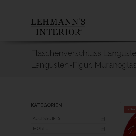
Flaschenverschluss Languste 
Langusten-Figur, Muranoglas
Skip
to
main
content
KATEGORIEN
20%
ACCESSOIRES
MÖBEL