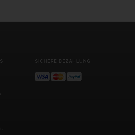
S
SICHERE BEZAHLUNG
r
m
tz