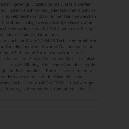
chnik gefertigt. Einzelne, bunte Glasteile werden
len Figuren verschmolzen. Jeder Flaschenverschluss
in- und Sektflaschen und sollten per Hand gewaschen
s Ihres Lieblingsweins ausklingen lassen, aber
Flaschenverschlüsse von EDZARD genau das Richtige
rhindern Sie die Oxidation Ihres
en nach der MURANO GLAS Technik gefertigt. Eine
e von Venedig angewendet wurde. Das besondere an
ruckenden Farben und Formen verschmolzen. ✔
e. Mit diesem Glaskorken können Sie nichts falsch
lass, ob als Mitbringsel bei einem Abendessen oder
n jedem Fall über dieses Bar-Accessoire freuen. ✔
sondern auch sehr schön für Olivenölflaschen.
en Weinverschlüssen. ✔ IHRE VORTEILE: Hochwertiges
 | Muranoglas Besonderheit: Handarbeit Höhe: 12