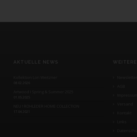
AKTUELLE NEWS
WEITERE
Kollektion Lori Weitzner
Newslette
08.02.2026
AGB
Artwood I Spring & Summer 2025
Impressu
01.05.2025
Versand
NEU ! ROHLEDER HOME COLLECTION
17.04.2021
Kontakt
Links
Datenschu