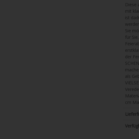
Diese 
mit kl
ist da
werden
Sie mö
für Sie
Feiera
erstkl
der Fe
SCHENK
machen
als Ge
VIELSE
Verede
Materi
cm Mat
Lieferfr
Verfüg