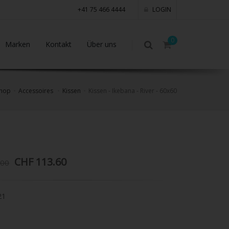
+41 75 466 4444
LOGIN
0
Marken
Kontakt
Über uns
hop
Accessoires
Kissen
Kissen - Ikebana - River - 60x60
CHF 113.60
.00
21