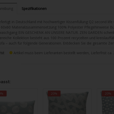
reibung
Spezifikationen
fertigt in Deutschland mit hochwertiger Kissenfüllung Q2 second lif
) 60x60 Materialzusammensetzung 100% Polyester Pflegehinweise Büg
aschgang EIN GESCHENK AN UNSERE NATUR. ZEN GARDEN schenkt h
ereiche Kollektion besteht aus 100 Prozent recycelten und kreislauffä
fa – auch für folgende Generationen. Entdecken Sie die gesamte Zen
ist
Artikel muss beim Lieferanten bestellt werden, Lieferfrist ca.
passt
:
0%
20%
20%