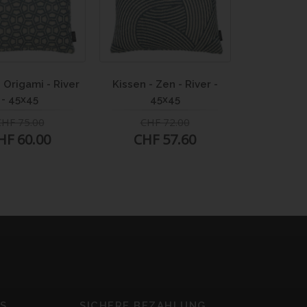
 Origami - River
Kissen - Zen - River -
Kleinmöbe
- 45x45
45x45
- Rive
CHF 75.00
CHF 72.00
CHF 
HF 60.00
CHF 57.60
CHF 
S
SICHERE BEZAHLUNG