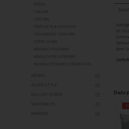
SPIEGEL
Besch
TABLARE
TASCHEN
handge
TEPPICHE IN & OUTDOOR
(in cm
TISCHGEDECK / GESCHIRR
Schonw
TÖPFE / VASEN
fantasi
dem So
WEIHNACHTSZAUBER
WINDLICHTER/ LATERNEN
Lieferfr
WOHNACCESSOIRES / DEKORATION
MÖBEL
ALPEN STYLE
Dazu 
KOLLEKTIONEN
SAISONALES
2
MARKEN