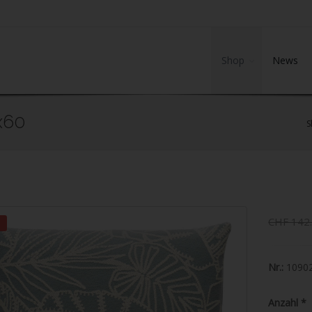
Shop
News
0x60
S
CHF 142
Nr.:
1090
Anzahl
*