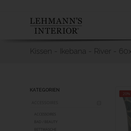
Kissen - Ikebana - River - 6
Skip
to
main
content
KATEGORIEN
20%
ACCESSOIRES
ACCESSOIRES
BAD / BEAUTY
BETTWÄSCHE