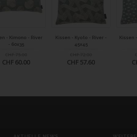
en - Kimono - River
Kissen - Kyoto - River -
Kissen -
- 60x35
45x45
CHF 75.00
CHF 72.00
CHF 60.00
CHF 57.60
C
AKTUELLE NEWS
WEITERE